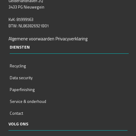
Gelderlandhaven 2Q
3433 PG Nieuwegein
KvK: 85999563
BTW: NL863826921B01
Algemene voorwaarden
Privacyverklaring
DIENSTEN
Recycling
Data security
Paperfinishing
Service & onderhoud
Contact
VOLG ONS