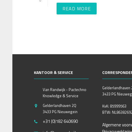
0
READ MORE
KANTOOR & SERVICE
CORRESPONDE
Gelderlandhaven
Van Randwijk - Pactechno
3433 PG Nieuweg
Knowledge & Service
Gelderlandhaven 2Q
KvK: 85999563
3433 PG Nieuwegein
BTW: NL8638269
+31 (0)182 640690
Algemene voor
Privacyverklarin