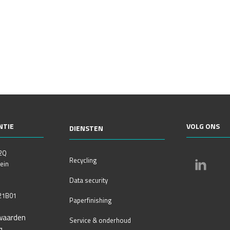
NTIE
VOLG ONS
DIENSTEN
 2Q
Recycling
ein
Data security
21B01
Paperfinishing
waarden
Service & onderhoud
g