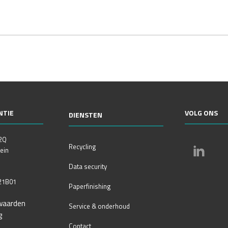
NTIE
VOLG ONS
DIENSTEN
 2Q
Recycling
ein
Data security
21B01
Paperfinishing
waarden
Service & onderhoud
g
Contact